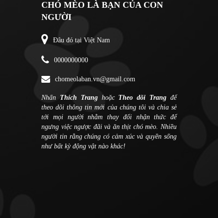
CHÓ MÈO LÀ BẠN CỦA CON
NGƯỜI
Đâu đó tại Việt Nam
0000000000
chomeolaban.vn@gmail.com
Nhấn
Thích Trang
hoặc
Theo dõi Trang
để
theo dõi thông tin mới của chúng tôi và chia sẻ
tới mọi người nhằm thay đổi nhận thức để
ngưng việc ngược đãi và ăn thịt chó mèo. Nhiều
người tin rằng chúng có cảm xúc và quyền sống
như bất kỳ động vật nào khác!