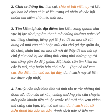
2. Chia sẻ thông tin:
tích cực
chia sẻ bài viết này
và kêu
gọi bạn bè cùng chia sẻ lên trang cá nhân và các hội
nhóm tìm kiếm chó mèo thất lạc.
3. Tìm kiếm tại các địa điểm:
tìm kiếm xung quanh khu
vực bị lạc sử dụng âm thanh mà chúng thường nghe (ví
dụ: tiếng chuông, tiếng gọi tên) và để lại một số vật
dụng có mùi của chủ hoặc mùi của chó (ví dụ: quần áo,
đồ chơi, khăn lau) tại một số nơi dễ thấy để thu hút sự
chú ý của chó bị lạc đồng thời cũng nhờ những người
dân sống gần đó để ý giùm. Mặt khác cần tìm kiếm tại
các lò mổ, chợ buôn bán chó mèo ... (bạn có thể xem
các địa điểm tìm chó lạc tại đây
, danh sách này sẽ liên
tục được cập nhật)
4. Lưu ý:
cần thật bình tĩnh và tỉnh táo trước những thủ
đoạn lừa đảo của kẻ xấu, chúng thường yêu cầu chuyển
một phần khoản tiền chuộc trước rồi mới cho xem video
thú cưng của bạn. Bạn có thể xem
danh sách các số
điện thoại lừa đảo tại đây
, danh sách này sẽ liên tục