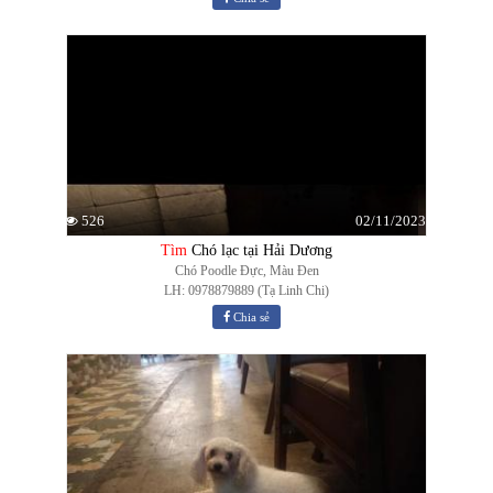
02/11/2023
526
Tìm
Chó lạc tại Hải Dương
Chó Poodle Đực, Màu Đen
LH: 0978879889 (Tạ Linh Chi)
Chia sẻ