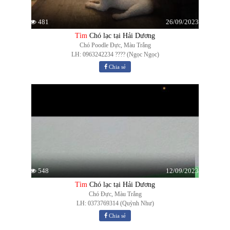
26/09/2023
481
Tìm
Chó lạc tại Hải Dương
Chó Poodle Đực, Màu Trắng
LH: 0963242234 ???? (Ngọc Ngọc)
Chia sẻ
12/09/2023
548
Tìm
Chó lạc tại Hải Dương
Chó Đực, Màu Trắng
LH: 0373769314 (Quỳnh Như)
Chia sẻ