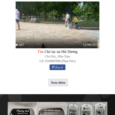
12/09/2023
687
Tìm
Chó lạc tại Hải Dương
Chó Đực, Màu Xám
LH: 0349985900 (Phan Đức)
Chia sẻ
Xem thêm