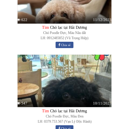
11/12/2023
622
Tìm
Chó lạc tại Hải Dương
Chó Poodle Đực, Màu Nâu đất
LH: 0912485852 (Vũ Trọng Hiệp)
Chia sẻ
10/11/2023
547
Tìm
Chó lạc tại Hải Dương
Chó Poodle Đực, Màu Đen
LH: 0379.753.567 (Vạn Lý Độc Hành)
Chia sẻ