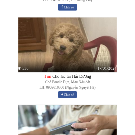
Chia sẻ
17/01/2024
536
Tìm
Chó lạc tại Hải Dương
Chó Poodle Đực, Màu Nâu đất
LH: 0969610360 (Nguyễn Nguyệt Hà)
Chia sẻ