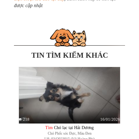
được cập nhật
TIN TÌM KIẾM KHÁC
16/01/2026
218
Tìm
Chó lạc tại Hải Dương
Chó Phốc sóc Đực, Màu Đen
LH: 0342923915 (Vũ Hoàng Phi)