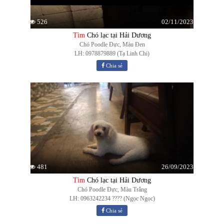
02/11/2023
526
Tìm
Chó lạc tại Hải Dương
Chó Poodle Đực, Màu Đen
LH: 0978879889 (Tạ Linh Chi)
Chia sẻ
26/09/2023
481
Tìm
Chó lạc tại Hải Dương
Chó Poodle Đực, Màu Trắng
LH: 0963242234 ???? (Ngọc Ngọc)
Chia sẻ