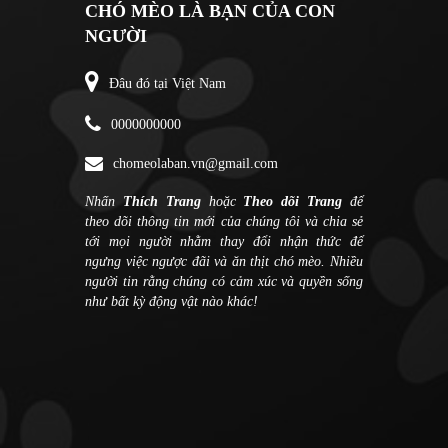
CHÓ MÈO LÀ BẠN CỦA CON
NGƯỜI
Đâu đó tại Việt Nam
0000000000
chomeolaban.vn@gmail.com
Nhấn
Thích Trang
hoặc
Theo dõi Trang
để
theo dõi thông tin mới của chúng tôi và chia sẻ
tới mọi người nhằm thay đổi nhận thức để
ngưng việc ngược đãi và ăn thịt chó mèo. Nhiều
người tin rằng chúng có cảm xúc và quyền sống
như bất kỳ động vật nào khác!