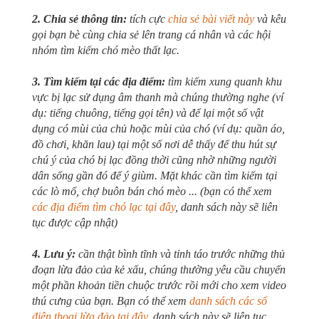
2. Chia sẻ thông tin:
tích cực
chia sẻ bài viết này
và kêu
gọi bạn bè cùng chia sẻ lên trang cá nhân và các hội
nhóm tìm kiếm chó mèo thất lạc.
3. Tìm kiếm tại các địa điểm:
tìm kiếm xung quanh khu
vực bị lạc sử dụng âm thanh mà chúng thường nghe (ví
dụ: tiếng chuông, tiếng gọi tên) và để lại một số vật
dụng có mùi của chủ hoặc mùi của chó (ví dụ: quần áo,
đồ chơi, khăn lau) tại một số nơi dễ thấy để thu hút sự
chú ý của chó bị lạc đồng thời cũng nhờ những người
dân sống gần đó để ý giùm. Mặt khác cần tìm kiếm tại
các lò mổ, chợ buôn bán chó mèo ... (bạn có thể xem
các địa điểm tìm chó lạc tại đây
, danh sách này sẽ liên
tục được cập nhật)
4. Lưu ý:
cần thật bình tĩnh và tỉnh táo trước những thủ
đoạn lừa đảo của kẻ xấu, chúng thường yêu cầu chuyển
một phần khoản tiền chuộc trước rồi mới cho xem video
thú cưng của bạn. Bạn có thể xem
danh sách các số
điện thoại lừa đảo tại đây
, danh sách này sẽ liên tục