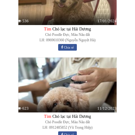
17/01/2024
536
Tìm
Chó lạc tại Hải Dương
Chó Poodle Đực, Màu Nâu đất
LH: 0969610360 (Nguyễn Nguyệt Hà)
Chia sẻ
11/12/2023
623
Tìm
Chó lạc tại Hải Dương
Chó Poodle Đực, Màu Nâu đất
LH: 0912485852 (Vũ Trọng Hiệp)
Chia sẻ