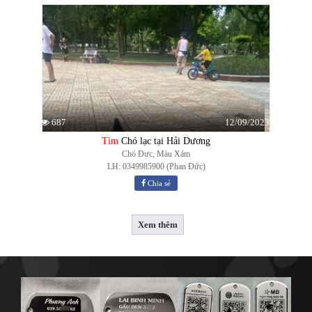
12/09/2023
687
Tìm
Chó lạc tại Hải Dương
Chó Đực, Màu Xám
LH: 0349985900 (Phan Đức)
Chia sẻ
Xem thêm