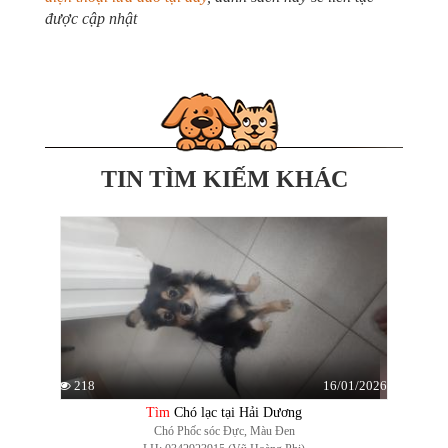
được cập nhật
TIN TÌM KIẾM KHÁC
16/01/2026
218
Tìm
Chó lạc tại Hải Dương
Chó Phốc sóc Đực, Màu Đen