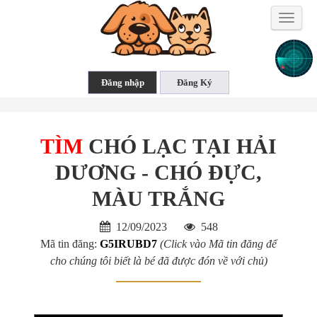
Toggle
naviga
TÌM
CHÓ LẠC TẠI HẢI
DƯƠNG - CHÓ ĐỰC,
MÀU TRẮNG
12/09/2023
548
Mã tin đăng:
G5IRUBD7
(Click vào Mã tin đăng để
cho chúng tôi biết là bé đã được đón về với chủ)