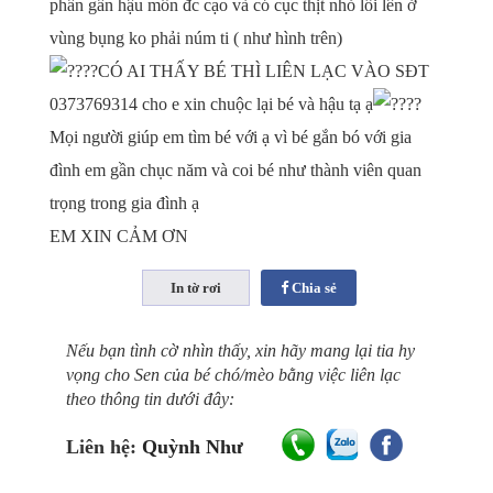
phần gần hậu môn đc cạo và có cục thịt nhỏ lồi lên ở
vùng bụng ko phải núm ti ( như hình trên)
CÓ AI THẤY BÉ THÌ LIÊN LẠC VÀO SĐT
0373769314 cho e xin chuộc lại bé và hậu tạ ạ
Mọi người giúp em tìm bé với ạ vì bé gắn bó với gia
đình em gần chục
năm và coi bé như thành viên quan
trọng trong gia đình ạ
EM XIN CẢM ƠN
Chia sẻ
Nếu bạn tình cờ nhìn thấy, xin hãy mang lại tia hy
vọng cho Sen của bé chó/mèo bằng việc liên lạc
theo thông tin dưới đây:
Liên hệ:
Quỳnh Như