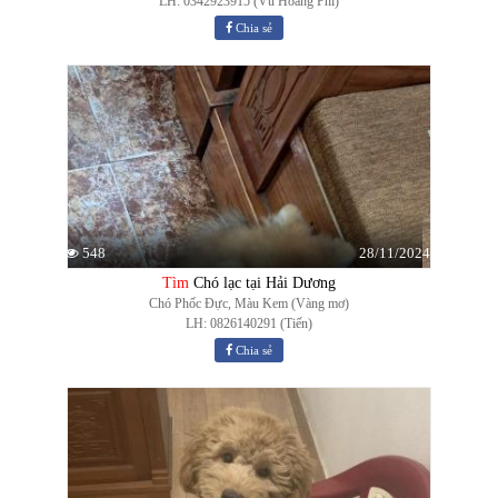
LH: 0342923915 (Vũ Hoàng Phi)
Chia sẻ
28/11/2024
548
Tìm
Chó lạc tại Hải Dương
Chó Phốc Đực, Màu Kem (Vàng mơ)
LH: 0826140291 (Tiến)
Chia sẻ