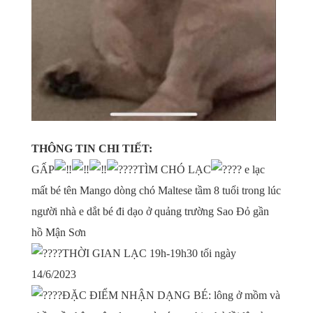
THÔNG TIN CHI TIẾT:
GẤP
TÌM CHÓ LẠC
e lạc
mất bé tên Mango dòng chó Maltese tầm 8 tuổi trong lúc
người nhà e dắt bé đi dạo ở quảng trường Sao Đỏ gần
hồ Mận Sơn
THỜI GIAN LẠC 19h-19h30 tối ngày
14/6/2023
ĐẶC ĐIỂM NHẬN DẠNG BÉ: lông ở mồm và