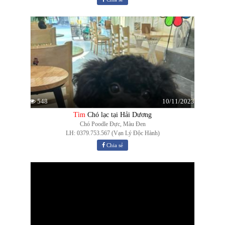
10/11/2023
548
Tìm
Chó lạc tại Hải Dương
Chó Poodle Đực, Màu Đen
LH: 0379.753.567 (Vạn Lý Độc Hành)
Chia sẻ