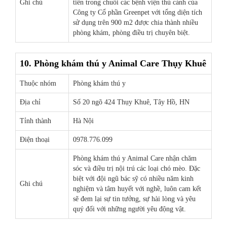
Ghi chú
tiên trong chuỗi các bệnh viện thú cảnh của
Công ty Cổ phần Greenpet với tổng diện tích
sử dụng trên 900 m2 được chia thành nhiều
phòng khám, phòng điều trị chuyên biệt.
10. Phòng khám thú y Animal Care Thụy Khuê
Thuộc nhóm
Phòng khám thú y
Địa chỉ
Số 20 ngõ 424 Thụy Khuê, Tây Hồ, HN
Tỉnh thành
Hà Nội
Điện thoại
0978.776.099
Phòng khám thú y Animal Care nhận chăm
sóc và điều trị nội trú các loại chó mèo. Đặc
biệt với đội ngũ bác sỹ có nhiều năm kinh
Ghi chú
nghiệm và tâm huyết với nghề, luôn cam kết
sẽ đem lại sự tin tưởng, sự hài lòng và yêu
quý đối với những người yêu động vật.