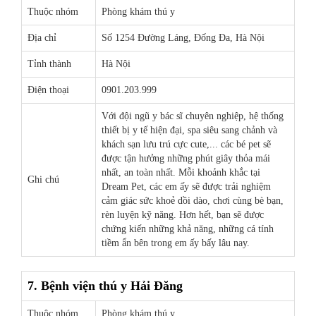
Thuộc nhóm
Phòng khám thú y
Địa chỉ
Số 1254 Đường Láng, Đống Đa, Hà Nội
Tỉnh thành
Hà Nội
Điện thoại
0901.203.999
Với đội ngũ y bác sĩ chuyên nghiệp, hệ thống
thiết bị y tế hiện đại, spa siêu sang chảnh và
khách sạn lưu trú cực cute,... các bé pet sẽ
được tận hưởng những phút giây thỏa mái
nhất, an toàn nhất. Mỗi khoảnh khắc tại
Ghi chú
Dream Pet, các em ấy sẽ được trải nghiệm
cảm giác sức khoẻ dồi dào, chơi cùng bè bạn,
rèn luyện kỹ năng. Hơn hết, bạn sẽ được
chứng kiến những khả năng, những cá tính
tiềm ẩn bên trong em ấy bấy lâu nay.
7. Bệnh viện thú y Hải Đăng
Thuộc nhóm
Phòng khám thú y