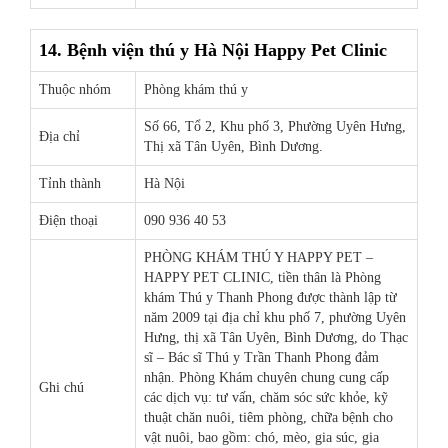
14. Bệnh viện thú y Hà Nội Happy Pet Clinic
Thuộc nhóm
Phòng khám thú y
Số 66, Tổ 2, Khu phố 3, Phường Uyên Hưng,
Địa chỉ
Thị xã Tân Uyên, Bình Dương.
Tỉnh thành
Hà Nội
Điện thoại
090 936 40 53
PHÒNG KHÁM THÚ Y HAPPY PET –
HAPPY PET CLINIC, tiền thân là Phòng
khám Thú y Thanh Phong được thành lập từ
năm 2009 tại địa chỉ khu phố 7, phường Uyên
Hưng, thị xã Tân Uyên, Bình Dương, do Thạc
sĩ – Bác sĩ Thú y Trần Thanh Phong đảm
nhận. Phòng Khám chuyên chung cung cấp
Ghi chú
các dịch vụ: tư vấn, chăm sóc sức khỏe, kỹ
thuật chăn nuôi, tiêm phòng, chữa bệnh cho
vật nuôi, bao gồm: chó, mèo, gia súc, gia