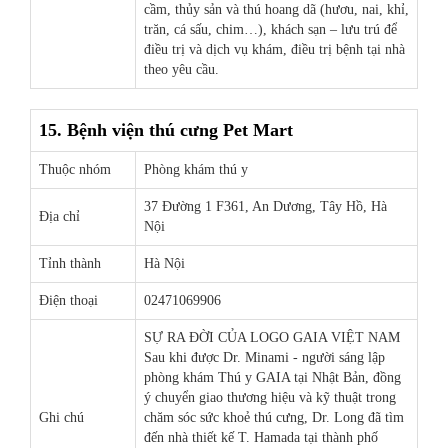
cầm, thủy sản và thú hoang dã (hươu, nai, khỉ,
trăn, cá sấu, chim…), khách sạn – lưu trú để
điều trị và dịch vụ khám, điều trị bệnh tại nhà
theo yêu cầu.
15. Bệnh viện thú cưng Pet Mart
Thuộc nhóm
Phòng khám thú y
37 Đường 1 F361, An Dương, Tây Hồ, Hà
Địa chỉ
Nội
Tỉnh thành
Hà Nội
Điện thoại
02471069906
SỰ RA ĐỜI CỦA LOGO GAIA VIỆT NAM
Sau khi được Dr. Minami - người sáng lập
phòng khám Thú y GAIA tại Nhật Bản, đồng
ý chuyển giao thương hiệu và kỹ thuật trong
Ghi chú
chăm sóc sức khoẻ thú cưng, Dr. Long đã tìm
đến nhà thiết kế T. Hamada tại thành phố