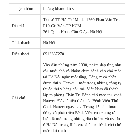
Thuộc nhóm
Phòng khám thú y
Trụ sở TP Hồ Chí Minh: 1269 Phan Văn Trị-
Địa chỉ
P10-Gò Vấp-TP HCM
261 Quan Hoa - Cầu Giấy- Hà Nội
Tỉnh thành
Hà Nội
Điện thoại
0913367270
Vào đầu những năm 2000, nhằm đáp ứng nhu
cầu nuôi chó và khám chữa bệnh cho chó mèo
tại Hà Nội ngày một tăng, Công ty cổ phần
dược thú y Hanvet – một trong những công ty
thuốc thú y hàng đầu tại- Việt Nam đã thành
lập ra phòng Chẩn Trị Bệnh chó mèo thú cảnh
Ghi chú
Hanvet. Đây là tiền thân của Bệnh Viện Thú
Cảnh Hanvet ngày nay. Trong 15 năm hoạt
động và phát triển Bệnh Viện của chúng tôi
luôn là một trong những địa chỉ lớn và uy tín
ở Hà Nội trong lĩnh vực điều trị bệnh chó chó
mèo thú cảnh..