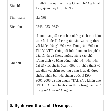
Số 468, đường Lạc Long Quân, phường Nhật
Địa chỉ
Tân, quận Tây Hồ, Hà Nội
Tỉnh thành
Hà Nội
Điện thoại
0243. 933. 9659
“Luôn mang đến cho bạn những dịch vụ chăm
sóc sức khỏe Thú cưng tận tâm và trung thực
với khách hàng”. Đến với Trung tâm Điều trị
Thú Y iVET, chúng tôi luôn luôn nỗ lực phấn
đấu tối đa và không ngừng nâng cao chất
lượng dịch vụ bằng công nghệ tiên tiến hiện
Ghi chú
đại từ việc chuẩn đoán, điều trị, phẫu thuật và
các dịch vụ chăm sóc thú cưng khác đã được
chứng nhận bởi tiêu chuẩn quốc tế ISO
9001:2008 và tiêu chuẩn ‘TAHSA”. khiến cho
iVET trở thành bệnh viện thú y hàng đầu cả ở
trong nước và nước ngoài.
6. Bệnh viện thú cảnh Dreampet