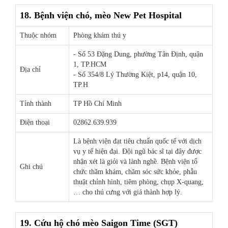
18. Bệnh viện chó, mèo New Pet Hospital
Thuộc nhóm
Phòng khám thú y
- Số 53 Đặng Dung, phường Tân Định, quận
1, TP.HCM
Địa chỉ
- Số 354/8 Lý Thường Kiệt, p14, quận 10,
TP.H
Tỉnh thành
TP Hồ Chí Minh
Điện thoại
02862.639.939
Là bệnh viện đạt tiêu chuẩn quốc tế với dịch
vụ y tế hiện đại. Đội ngũ bác sĩ tại đây được
nhận xét là giỏi và lành nghề. Bệnh viện tổ
Ghi chú
chức thăm khám, chăm sóc sức khỏe, phẫu
thuật chỉnh hình, tiêm phòng, chụp X-quang,
… cho thú cưng với giá thành hợp lý.
19. Cứu hộ chó mèo Saigon Time (SGT)