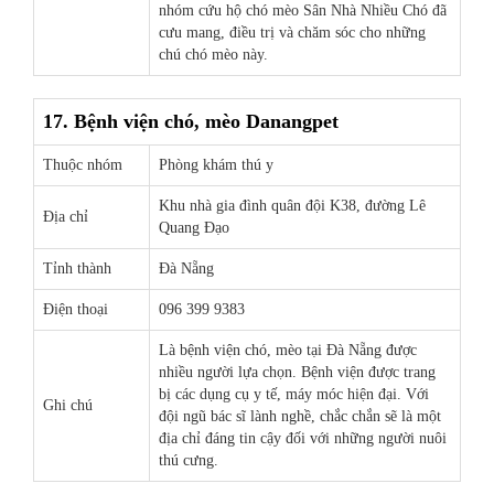
nhóm cứu hộ chó mèo Sân Nhà Nhiều Chó đã
cưu mang, điều trị và chăm sóc cho những
chú chó mèo này.
17. Bệnh viện chó, mèo Danangpet
Thuộc nhóm
Phòng khám thú y
Khu nhà gia đình quân đội K38, đường Lê
Địa chỉ
Quang Đạo
Tỉnh thành
Đà Nẵng
Điện thoại
096 399 9383
Là bệnh viện chó, mèo tại Đà Nẵng được
nhiều người lựa chọn. Bệnh viện được trang
bị các dụng cụ y tế, máy móc hiện đại. Với
Ghi chú
đội ngũ bác sĩ lành nghề, chắc chắn sẽ là một
địa chỉ đáng tin cậy đối với những người nuôi
thú cưng.