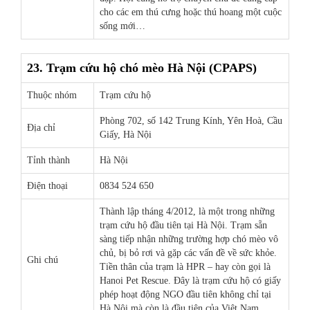
cho các em thú cưng hoặc thú hoang một cuộc
sống mới…
23. Trạm cứu hộ chó mèo Hà Nội (CPAPS)
Thuộc nhóm
Trạm cứu hộ
Phòng 702, số 142 Trung Kính, Yên Hoà, Cầu
Địa chỉ
Giấy, Hà Nội
Tỉnh thành
Hà Nội
Điện thoại
0834 524 650
Thành lập tháng 4/2012, là một trong những
trạm cứu hộ đầu tiên tại Hà Nội. Trạm sẵn
sàng tiếp nhận những trường hợp chó mèo vô
chủ, bị bỏ rơi và gặp các vấn đề về sức khỏe.
Ghi chú
Tiền thân của trạm là HPR – hay còn gọi là
Hanoi Pet Rescue. Đây là trạm cứu hộ có giấy
phép hoạt động NGO đầu tiên không chỉ tại
Hà Nội mà còn là đầu tiên của Việt Nam.