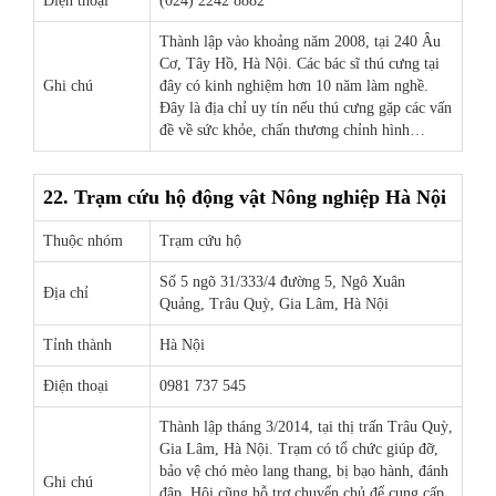
Điện thoại
(024) 2242 8882
Thành lập vào khoảng năm 2008, tại 240 Âu
Cơ, Tây Hồ, Hà Nội. Các bác sĩ thú cưng tại
Ghi chú
đây có kinh nghiệm hơn 10 năm làm nghề.
Đây là địa chỉ uy tín nếu thú cưng gặp các vấn
đề về sức khỏe, chấn thương chỉnh hình…
22. Trạm cứu hộ động vật Nông nghiệp Hà Nội
Thuộc nhóm
Trạm cứu hộ
Số 5 ngõ 31/333/4 đường 5, Ngô Xuân
Địa chỉ
Quảng, Trâu Quỳ, Gia Lâm, Hà Nội
Tỉnh thành
Hà Nội
Điện thoại
0981 737 545
Thành lập tháng 3/2014, tại thị trấn Trâu Quỳ,
Gia Lâm, Hà Nội. Trạm có tổ chức giúp đỡ,
bảo vệ chó mèo lang thang, bị bạo hành, đánh
Ghi chú
đập. Hội cũng hỗ trợ chuyển chủ để cung cấp