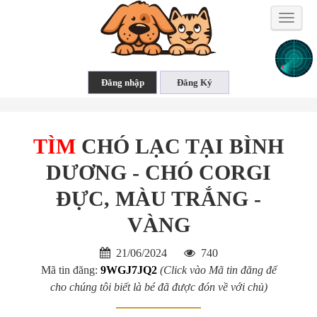
Toggle
naviga
TÌM
CHÓ LẠC TẠI BÌNH
DƯƠNG - CHÓ CORGI
ĐỰC, MÀU TRẮNG -
VÀNG
21/06/2024
740
Mã tin đăng:
9WGJ7JQ2
(Click vào Mã tin đăng để
cho chúng tôi biết là bé đã được đón về với chủ)