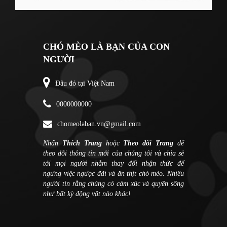
CHÓ MÈO LÀ BẠN CỦA CON
NGƯỜI
Đâu đó tại Việt Nam
0000000000
chomeolaban.vn@gmail.com
Nhấn
Thích Trang
hoặc
Theo dõi Trang
để
theo dõi thông tin mới của chúng tôi và chia sẻ
tới mọi người nhằm thay đổi nhận thức để
ngưng việc ngược đãi và ăn thịt chó mèo. Nhiều
người tin rằng chúng có cảm xúc và quyền sống
như bất kỳ động vật nào khác!