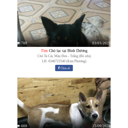
03/03/2025
709
Tìm
Chó lạc tại Bình Dương
Chó Ta Cái, Màu Đen - Trắng (Bò sữa)
LH: 0346723540 (Kim Phương)
Chia sẻ
25/09/2024
669