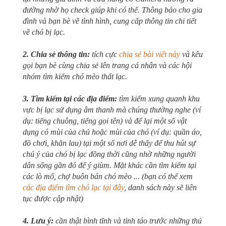
đường nhờ họ check giúp khi có thể. Thông báo cho gia
đình và bạn bè về tình hình, cung cấp thông tin chi tiết
về chó bị lạc.
2. Chia sẻ thông tin:
tích cực
chia sẻ bài viết này
và kêu
gọi bạn bè cùng chia sẻ lên trang cá nhân và các hội
nhóm tìm kiếm chó mèo thất lạc.
3. Tìm kiếm tại các địa điểm:
tìm kiếm xung quanh khu
vực bị lạc sử dụng âm thanh mà chúng thường nghe (ví
dụ: tiếng chuông, tiếng gọi tên) và để lại một số vật
dụng có mùi của chủ hoặc mùi của chó (ví dụ: quần áo,
đồ chơi, khăn lau) tại một số nơi dễ thấy để thu hút sự
chú ý của chó bị lạc đồng thời cũng nhờ những người
dân sống gần đó để ý giùm. Mặt khác cần tìm kiếm tại
các lò mổ, chợ buôn bán chó mèo ... (bạn có thể xem
các địa điểm tìm chó lạc tại đây
, danh sách này sẽ liên
tục được cập nhật)
4. Lưu ý:
cần thật bình tĩnh và tỉnh táo trước những thủ