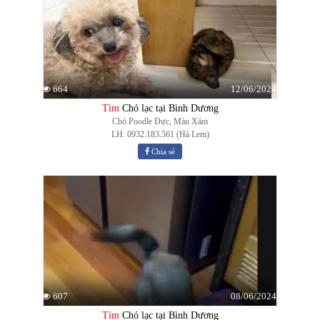
12/06/2024
664
Tìm
Chó lạc tại Bình Dương
Chó Poodle Đực, Màu Xám
LH: 0932.183.561 (Hà Lem)
Chia sẻ
08/06/2024
607
Tìm
Chó lạc tại Bình Dương