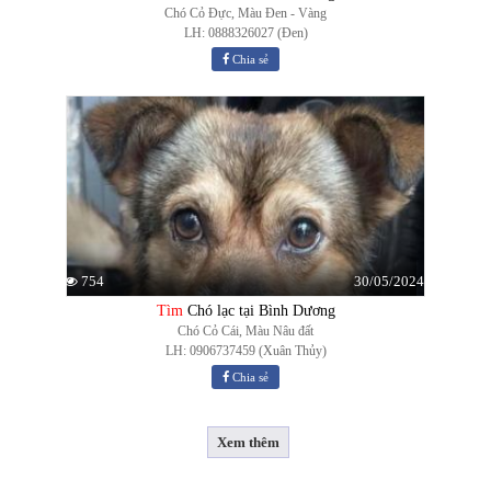
Chó Cỏ Đực, Màu Đen - Vàng
LH: 0888326027 (Đen)
Chia sẻ
30/05/2024
754
Tìm
Chó lạc tại Bình Dương
Chó Cỏ Cái, Màu Nâu đất
LH: 0906737459 (Xuân Thủy)
Chia sẻ
Xem thêm