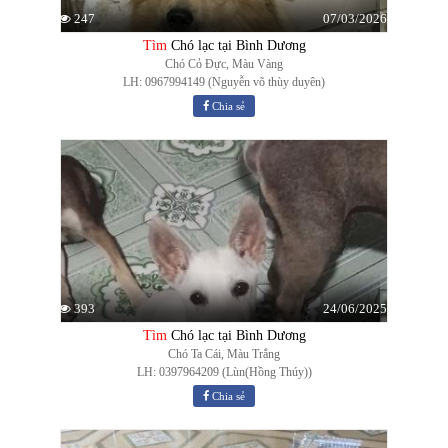
07/03/2026
247
Tìm
Chó lạc tại Bình Dương
Chó Cỏ Đực, Màu Vàng
LH: 0967994149 (Nguyễn võ thùy duyên)
Chia sẻ
24/06/2025
393
Tìm
Chó lạc tại Bình Dương
Chó Ta Cái, Màu Trắng
LH: 0397964209 (Lùn(Hồng Thúy))
Chia sẻ