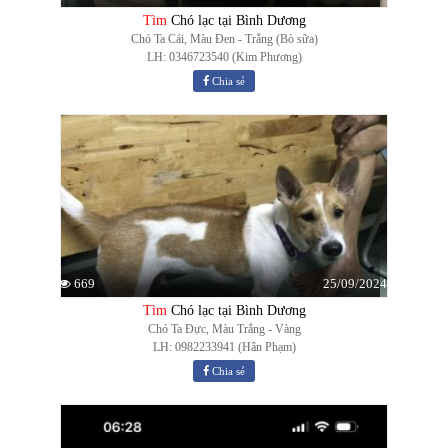
Tìm
Chó lạc tại Bình Dương
Chó Ta Cái, Màu Đen - Trắng (Bò sữa)
LH: 0346723540 (Kim Phương)
Chia sẻ
25/09/2024
669
Tìm
Chó lạc tại Bình Dương
Chó Ta Đực, Màu Trắng - Vàng
LH: 0982233941 (Hân Phạm)
Chia sẻ