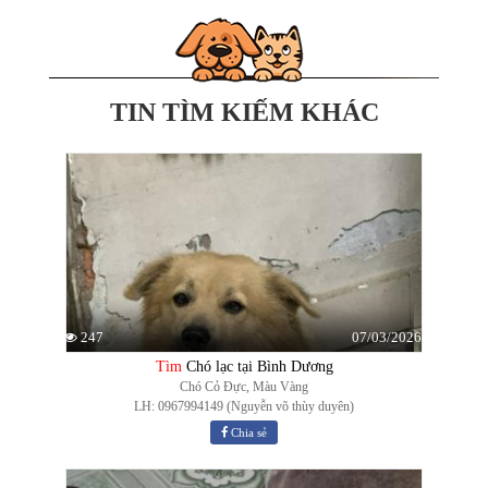
TIN TÌM KIẾM KHÁC
07/03/2026
247
Tìm
Chó lạc tại Bình Dương
Chó Cỏ Đực, Màu Vàng
LH: 0967994149 (Nguyễn võ thùy duyên)
Chia sẻ