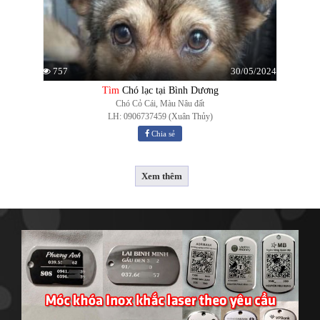
30/05/2024
757
Tìm
Chó lạc tại Bình Dương
Chó Cỏ Cái, Màu Nâu đất
LH: 0906737459 (Xuân Thủy)
Chia sẻ
Xem thêm