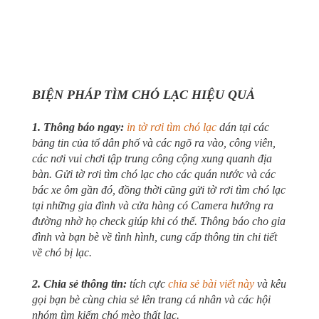
BIỆN PHÁP TÌM CHÓ LẠC HIỆU QUẢ
1. Thông báo ngay:
in tờ rơi tìm chó lạc
dán tại các
bảng tin của tổ dân phố và các ngõ ra vào, công viên,
các nơi vui chơi tập trung công cộng xung quanh địa
bàn. Gửi tờ rơi tìm chó lạc cho các quán nước và các
bác xe ôm gần đó, đồng thời cũng gửi tờ rơi tìm chó lạc
tại những gia đình và cửa hàng có Camera hướng ra
đường nhờ họ check giúp khi có thể. Thông báo cho gia
đình và bạn bè về tình hình, cung cấp thông tin chi tiết
về chó bị lạc.
2. Chia sẻ thông tin:
tích cực
chia sẻ bài viết này
và kêu
gọi bạn bè cùng chia sẻ lên trang cá nhân và các hội
nhóm tìm kiếm chó mèo thất lạc.