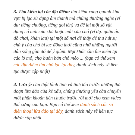
3. Tìm kiếm tại các địa điểm:
tìm kiếm xung quanh khu
vực bị lạc sử dụng âm thanh mà chúng thường nghe (ví
dụ: tiếng chuông, tiếng gọi tên) và để lại một số vật
dụng có mùi của chủ hoặc mùi của chó (ví dụ: quần áo,
đồ chơi, khăn lau) tại một số nơi dễ thấy để thu hút sự
chú ý của chó bị lạc đồng thời cũng nhờ những người
dân sống gần đó để ý giùm. Mặt khác cần tìm kiếm tại
các lò mổ, chợ buôn bán chó mèo ... (bạn có thể xem
các địa điểm tìm chó lạc tại đây
, danh sách này sẽ liên
tục được cập nhật)
4. Lưu ý:
cần thật bình tĩnh và tỉnh táo trước những thủ
đoạn lừa đảo của kẻ xấu, chúng thường yêu cầu chuyển
một phần khoản tiền chuộc trước rồi mới cho xem video
thú cưng của bạn. Bạn có thể xem
danh sách các số
điện thoại lừa đảo tại đây
, danh sách này sẽ liên tục
được cập nhật