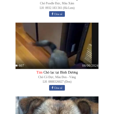
Chó Poodle Đực, Màu Xám
LH: 0932.183.561 (Hà Lem)
Chia sẻ
08/06/2024
607
Tìm
Chó lạc tại Bình Dương
Chó Cỏ Đực, Màu Đen - Vàng
LH: 0888326027 (Đen)
Chia sẻ