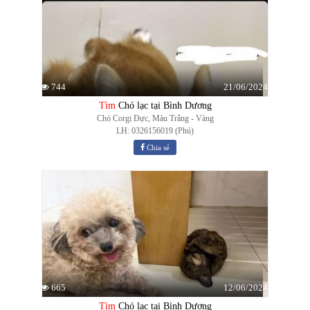
21/06/2024
744
Tìm
Chó lạc tại Bình Dương
Chó Corgi Đực, Màu Trắng - Vàng
LH: 0326156019 (Phú)
Chia sẻ
12/06/2024
665
Tìm
Chó lạc tại Bình Dương