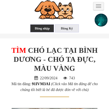
Toggle
naviga
TÌM
CHÓ LẠC TẠI BÌNH
DƯƠNG - CHÓ TA ĐỰC,
MÀU VÀNG
22/09/2024
743
Mã tin đăng:
91IVM3AI
(Click vào Mã tin đăng để cho
chúng tôi biết là bé đã được đón về với chủ)