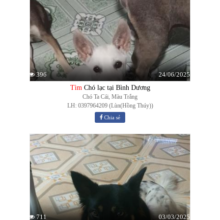
24/06/2025
396
Tìm
Chó lạc tại Bình Dương
Chó Ta Cái, Màu Trắng
LH: 0397964209 (Lùn(Hồng Thúy))
Chia sẻ
03/03/2025
711