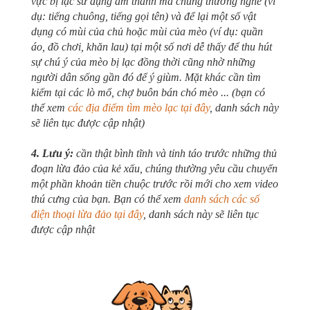
vực bị lạc sử dụng âm thanh mà chúng thường nghe (ví
dụ: tiếng chuông, tiếng gọi tên) và để lại một số vật
dụng có mùi của chủ hoặc mùi của mèo (ví dụ: quần
áo, đồ chơi, khăn lau) tại một số nơi dễ thấy để thu hút
sự chú ý của mèo bị lạc đồng thời cũng nhờ những
người dân sống gần đó để ý giùm. Mặt khác cần tìm
kiếm tại các lò mổ, chợ buôn bán chó mèo ... (bạn có
thể xem
các địa điểm tìm mèo lạc tại đây
, danh sách này
sẽ liên tục được cập nhật)
4. Lưu ý:
cần thật bình tĩnh và tỉnh táo trước những thủ
đoạn lừa đảo của kẻ xấu, chúng thường yêu cầu chuyển
một phần khoản tiền chuộc trước rồi mới cho xem video
thú cưng của bạn. Bạn có thể xem
danh sách các số
điện thoại lừa đảo tại đây
, danh sách này sẽ liên tục
được cập nhật