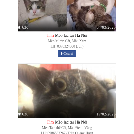
04/03/2025
630
Tìm
Mèo lạc tại Hà Nội
Mèo Mướp Cái, Màu Xám
LH: 0378324300 (Jun)
Chia sẻ
17/02/2025
636
Tìm
Mèo lạc tại Hà Nội
Mèo Tam thể Cái, Màu Đen - Vàng
LH: 0986533267 (Trần Quang Huy)