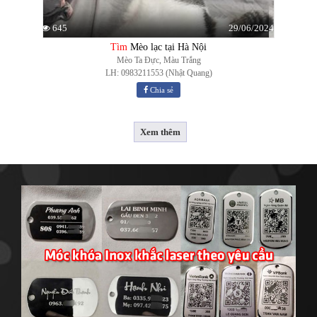
29/06/2024
645
Tìm
Mèo lạc tại Hà Nội
Mèo Ta Đực, Màu Trắng
LH: 0983211553 (Nhật Quang)
Chia sẻ
Xem thêm