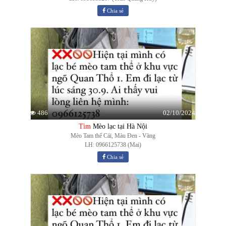
Chia sẻ
02/10/2024
486
Tìm
Mèo lạc tại Hà Nội
Mèo Tam thể Cái, Màu Đen - Vàng
LH: 0966125738 (Mai)
Chia sẻ