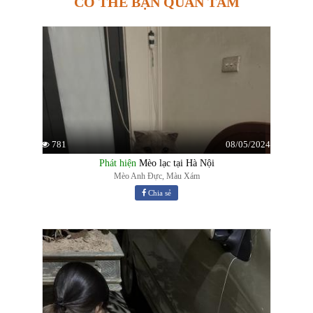
CÓ THỂ BẠN QUAN TÂM
08/05/2024
781
Phát hiện
Mèo lạc tại Hà Nội
Mèo Anh Đực, Màu Xám
Chia sẻ