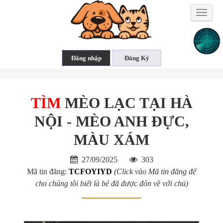
Toggle
naviga
TÌM
MÈO LẠC TẠI HÀ
NỘI - MÈO ANH ĐỰC,
MÀU XÁM
27/09/2025
303
Mã tin đăng:
TCFOYIYD
(Click vào Mã tin đăng để
cho chúng tôi biết là bé đã được đón về với chủ)