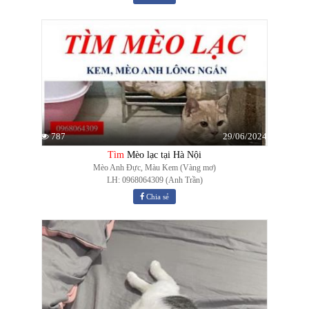
29/06/2024
787
Tìm
Mèo lạc tại Hà Nội
Mèo Anh Đực, Màu Kem (Vàng mơ)
LH: 0968064309 (Anh Trần)
Chia sẻ