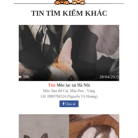
TIN TÌM KIẾM KHÁC
28/04/2025
396
Tìm
Mèo lạc tại Hà Nội
Mèo Tam thể Cái, Màu Đen - Vàng
LH: 0989784524 (Nguyễn Vũ Hoàng)
Chia sẻ