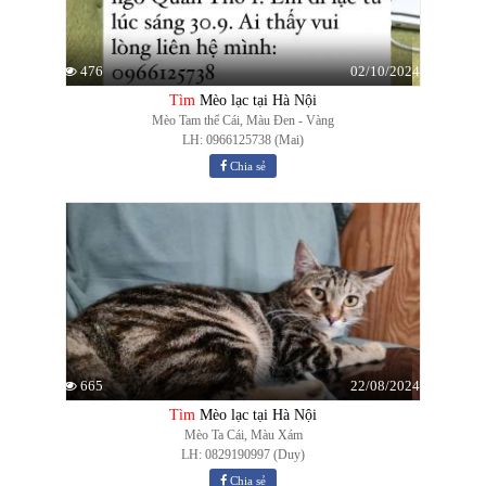
02/10/2024
476
Tìm
Mèo lạc tại Hà Nội
Mèo Tam thể Cái, Màu Đen - Vàng
LH: 0966125738 (Mai)
Chia sẻ
22/08/2024
665
Tìm
Mèo lạc tại Hà Nội
Mèo Ta Cái, Màu Xám
LH: 0829190997 (Duy)
Chia sẻ