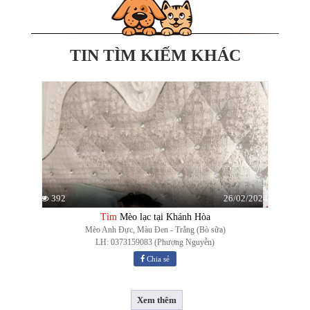
TIN TÌM KIẾM KHÁC
26/02/2024
392
Tìm
Mèo lạc tại Khánh Hòa
Mèo Anh Đực, Màu Đen - Trắng (Bò sữa)
LH: 0373159083 (Phượng Nguyễn)
Chia sẻ
Xem thêm