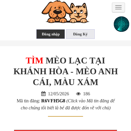
Toggle
naviga
TÌM
MÈO LẠC TẠI
KHÁNH HÒA - MÈO ANH
CÁI, MÀU XÁM
12/05/2026
186
Mã tin đăng:
R6VFH5G8
(Click vào Mã tin đăng để
cho chúng tôi biết là bé đã được đón về với chủ)