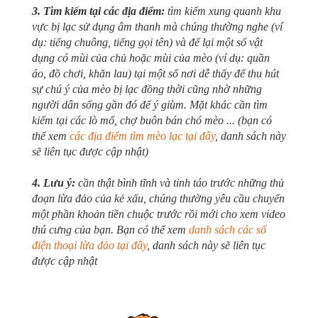
3. Tìm kiếm tại các địa điểm:
tìm kiếm xung quanh khu
vực bị lạc sử dụng âm thanh mà chúng thường nghe (ví
dụ: tiếng chuông, tiếng gọi tên) và để lại một số vật
dụng có mùi của chủ hoặc mùi của mèo (ví dụ: quần
áo, đồ chơi, khăn lau) tại một số nơi dễ thấy để thu hút
sự chú ý của mèo bị lạc đồng thời cũng nhờ những
người dân sống gần đó để ý giùm. Mặt khác cần tìm
kiếm tại các lò mổ, chợ buôn bán chó mèo ... (bạn có
thể xem
các địa điểm tìm mèo lạc tại đây
, danh sách này
sẽ liên tục được cập nhật)
4. Lưu ý:
cần thật bình tĩnh và tỉnh táo trước những thủ
đoạn lừa đảo của kẻ xấu, chúng thường yêu cầu chuyển
một phần khoản tiền chuộc trước rồi mới cho xem video
thú cưng của bạn. Bạn có thể xem
danh sách các số
điện thoại lừa đảo tại đây
, danh sách này sẽ liên tục
được cập nhật