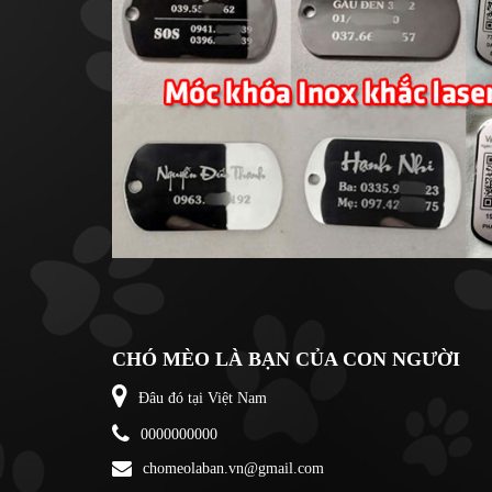
CHÓ MÈO LÀ BẠN CỦA CON NGƯỜI
Đâu đó tại Việt Nam
0000000000
chomeolaban.vn@gmail.com