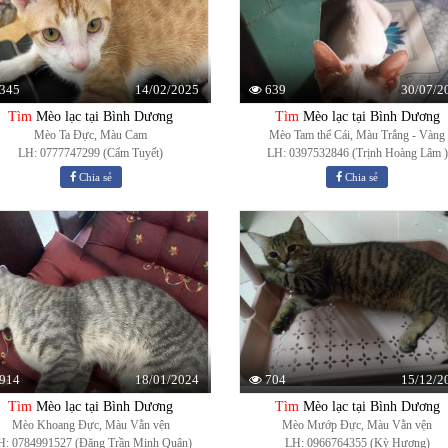
14/02/2025
30/07/2
345
639
Tìm
Mèo lạc tại Bình Dương
Tìm
Mèo lạc tại Bình Dương
Mèo Ta Đực, Màu Cam
Mèo Tam thể Cái, Màu Trắng - Vàng
LH: 0777747299 (Cẩm Tuyết)
LH: 0397532846 (Trịnh Hoàng Lâm )
Chia sẻ
Chia sẻ
18/01/2024
15/12/2
914
704
Tìm
Mèo lạc tại Bình Dương
Tìm
Mèo lạc tại Bình Dương
Mèo Khoang Đực, Màu Vằn vện
Mèo Mướp Đực, Màu Vằn vện
H: 0784991527 (Đặng Trần Minh Quân)
LH: 0966764355 (Kỳ Hương)