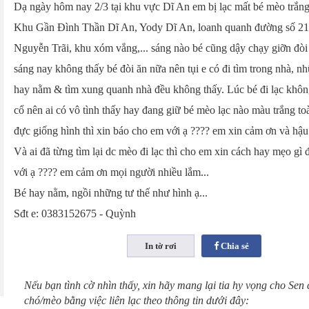
Dạ ngày hôm nay 2/3 tại khu vực Dĩ An em bị lạc mất bé mèo trắng
Khu Gần Đình Thần Dĩ An, Yody Dĩ An, loanh quanh đường số 21
Nguyễn Trãi, khu xóm vắng,... sáng nào bé cũng dậy chạy giỡn đò
sáng nay không thấy bé đòi ăn nữa nên tụi e có đi tìm trong nhà, n
hay nằm & tìm xung quanh nhà đều không thấy. Lúc bé đi lạc khô
cổ nên ai có vô tình thấy hay đang giữ bé mèo lạc nào màu trắng to
đực giống hình thì xin báo cho em với ạ ???? em xin cảm ơn và hậu
Và ai đã từng tìm lại dc mèo đi lạc thì cho em xin cách hay mẹo gì 
với ạ ???? em cảm ơn mọi người nhiều lắm...
Bé hay nằm, ngồi những tư thế như hình ạ...
Sđt e: 0383152675 - Quỳnh
Chia sẻ
Nếu bạn tình cờ nhìn thấy, xin hãy mang lại tia hy vọng cho Sen
chó/mèo bằng việc liên lạc theo thông tin dưới đây: