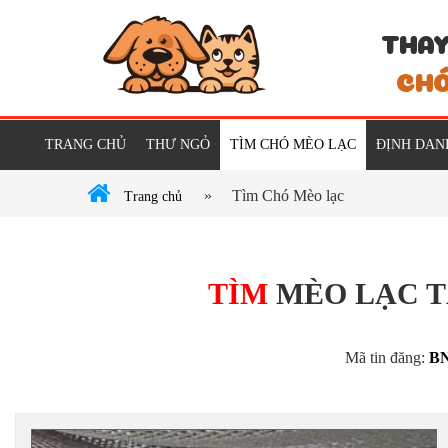
THAY
CHÓ
TRANG CHỦ
THƯ NGỎ
TÌM CHÓ MÈO LẠC
ĐỊNH DAN
»
Tìm Chó Mèo lạc
Trang chủ
TÌM
MÈO LẠC T
Mã tin đăng:
B