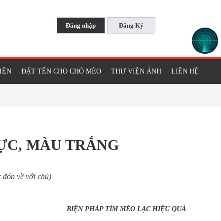
KIỆN
ĐẶT TÊN CHO CHÓ MÈO
THƯ VIỆN ẢNH
LIÊN HỆ
ĐỰC, MÀU TRẮNG
c đón về với chủ)
BIỆN PHÁP TÌM MÈO LẠC HIỆU QUẢ