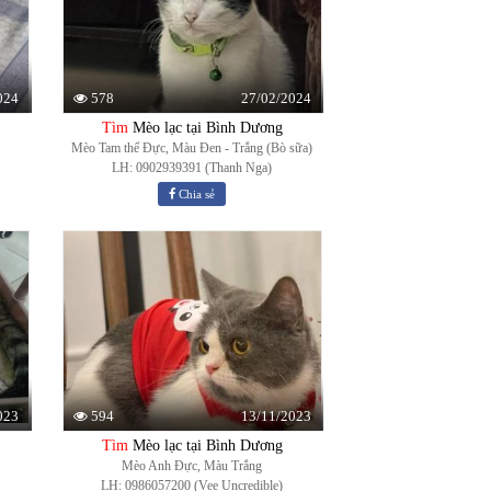
024
27/02/2024
578
Tìm
Mèo lạc tại Bình Dương
Mèo Tam thể Đực, Màu Đen - Trắng (Bò sữa)
LH: 0902939391 (Thanh Nga­)
Chia sẻ
023
13/11/2023
594
Tìm
Mèo lạc tại Bình Dương
Mèo Anh Đực, Màu Trắng
LH: 0986057200 (Vee Uncredible)