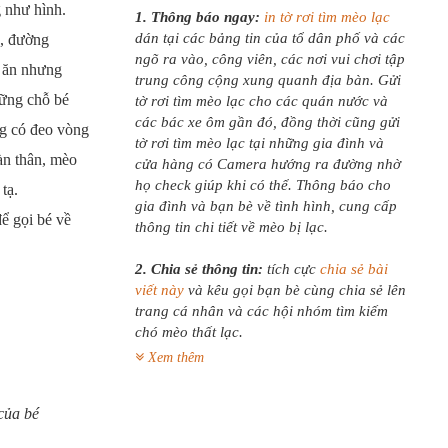
 như hình.
1. Thông báo ngay:
in tờ rơi tìm mèo lạc
dán tại các bảng tin của tổ dân phố và các
, đường
ngõ ra vào, công viên, các nơi vui chơi tập
i ăn nhưng
trung công cộng xung quanh địa bàn. Gửi
hững chỗ bé
tờ rơi tìm mèo lạc cho các quán nước và
các bác xe ôm gần đó, đồng thời cũng gửi
ng có đeo vòng
tờ rơi tìm mèo lạc tại những gia đình và
àn thân, mèo
cửa hàng có Camera hướng ra đường nhờ
họ check giúp khi có thể. Thông báo cho
 tạ.
gia đình và bạn bè về tình hình, cung cấp
để gọi bé về
thông tin chi tiết về mèo bị lạc.
2. Chia sẻ thông tin:
tích cực
chia sẻ bài
viết này
và kêu gọi bạn bè cùng chia sẻ lên
trang cá nhân và các hội nhóm tìm kiếm
chó mèo thất lạc.
Xem thêm
 của bé