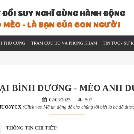
 ĐỔI SUY NGHĨ CÙNG HÀNH ĐỘNG
 MÈO - LÀ BẠN CỦA CON NGƯỜI
H THÚ CƯNG
TRẠM CỨU HỘ VÀ PHÒNG KHÁM
TIN TỨC - SỰ 
ẠI BÌNH DƯƠNG - MÈO ANH 
02/03/2025
507
NUO8YCX
(Click vào Mã tin đăng để cho chúng tôi biết là bé đã đượ
THÔNG TIN CHI TIẾT: