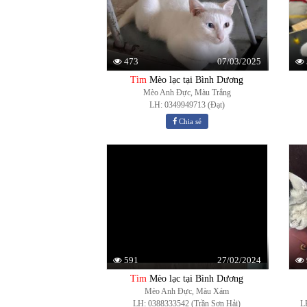
07/03/2025
473
Tìm
Mèo lạc tại Bình Dương
Mèo Anh Đực, Màu Trắng
LH: 0349949713 (Đạt)
Chia sẻ
27/02/2024
591
Tìm
Mèo lạc tại Bình Dương
Mèo Anh Đực, Màu Xám
LH: 0388333542 (Trần Sơn Hải)
L