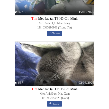
15/06/2025
327
Tìm
Mèo lạc tại TP Hồ Chí Minh
Mèo Anh Đực, Màu Trắng
LH: 0585290901 (Trung Tín)
Chia sẻ
Có 3 đối chiếu
02/03/2025
637
Tìm
Mèo lạc tại TP Hồ Chí Minh
Mèo Anh Đực, Màu Xám
LH: 0902655920 (Gôm)
Chia sẻ