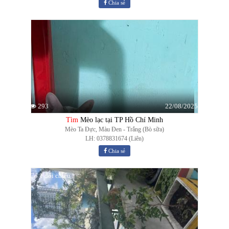
Chia sẻ
22/08/2025
293
Tìm
Mèo lạc tại TP Hồ Chí Minh
Mèo Ta Đực, Màu Đen - Trắng (Bò sữa)
LH: 0378831674 (Liên)
Chia sẻ
Có 1 đối chiếu