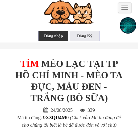
Toggle
naviga
TÌM
MÈO LẠC TẠI TP
HỒ CHÍ MINH - MÈO TA
ĐỰC, MÀU ĐEN -
TRẮNG (BÒ SỮA)
24/08/2025
339
Mã tin đăng:
9X3QU4M0
(Click vào Mã tin đăng để
cho chúng tôi biết là bé đã được đón về với chủ)