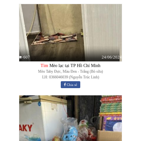
24/06/2024
607
Tìm
Mèo lạc tại TP Hồ Chí Minh
Mèo Taby Đực, Màu Đen - Trắng (Bò sữa)
LH: 0366046039 (Nguyễn Trúc Linh)
Chia sẻ