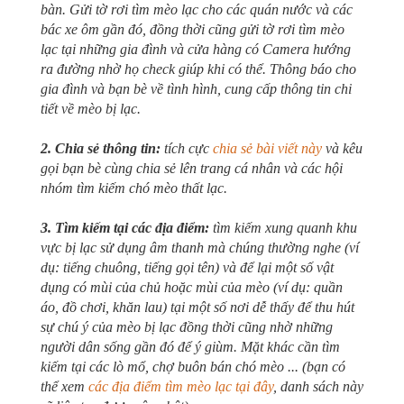
bàn. Gửi tờ rơi tìm mèo lạc cho các quán nước và các
bác xe ôm gần đó, đồng thời cũng gửi tờ rơi tìm mèo
lạc tại những gia đình và cửa hàng có Camera hướng
ra đường nhờ họ check giúp khi có thể. Thông báo cho
gia đình và bạn bè về tình hình, cung cấp thông tin chi
tiết về mèo bị lạc.
2. Chia sẻ thông tin:
tích cực
chia sẻ bài viết này
và kêu
gọi bạn bè cùng chia sẻ lên trang cá nhân và các hội
nhóm tìm kiếm chó mèo thất lạc.
3. Tìm kiếm tại các địa điểm:
tìm kiếm xung quanh khu
vực bị lạc sử dụng âm thanh mà chúng thường nghe (ví
dụ: tiếng chuông, tiếng gọi tên) và để lại một số vật
dụng có mùi của chủ hoặc mùi của mèo (ví dụ: quần
áo, đồ chơi, khăn lau) tại một số nơi dễ thấy để thu hút
sự chú ý của mèo bị lạc đồng thời cũng nhờ những
người dân sống gần đó để ý giùm. Mặt khác cần tìm
kiếm tại các lò mổ, chợ buôn bán chó mèo ... (bạn có
thể xem
các địa điểm tìm mèo lạc tại đây
, danh sách này