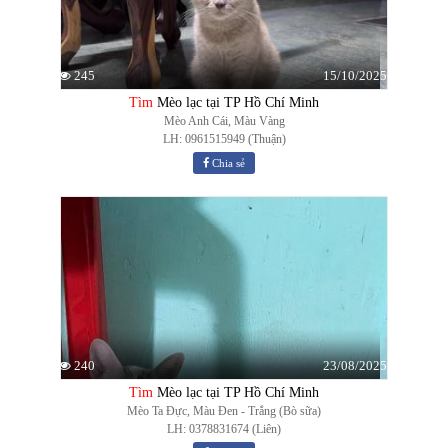
15/10/2025
245
Tìm
Mèo lạc tại TP Hồ Chí Minh
Mèo Anh Cái, Màu Vàng
LH: 0961515949 (Thuận)
Chia sẻ
23/08/2025
240
Tìm
Mèo lạc tại TP Hồ Chí Minh
Mèo Ta Đực, Màu Đen - Trắng (Bò sữa)
LH: 0378831674 (Liên)