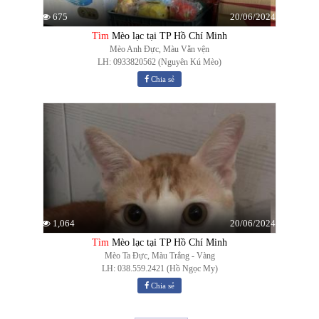
20/06/2024
675
Tìm
Mèo lạc tại TP Hồ Chí Minh
Mèo Anh Đực, Màu Vằn vện
LH: 0933820562 (Nguyên Kú Mèo)
Chia sẻ
20/06/2024
1,064
Tìm
Mèo lạc tại TP Hồ Chí Minh
Mèo Ta Đực, Màu Trắng - Vàng
LH: 038.559.2421 (Hồ Ngọc My)
Chia sẻ