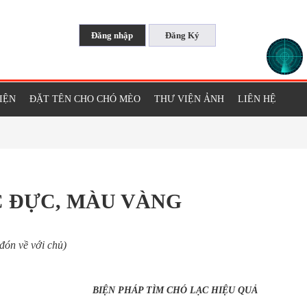
KIỆN
ĐẶT TÊN CHO CHÓ MÈO
THƯ VIỆN ẢNH
LIÊN HỆ
C ĐỰC, MÀU VÀNG
 đón về với chủ)
BIỆN PHÁP TÌM CHÓ LẠC HIỆU QUẢ