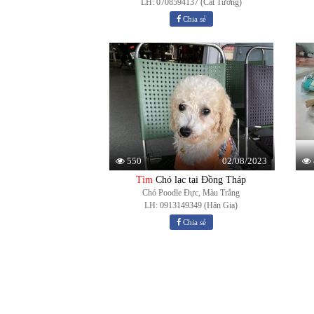
LH: 0708594137 (Cát Tường)
Chia sẻ
02/08/2023
550
Tìm
Chó lạc tại Đồng Tháp
Chó Poodle Đực, Màu Trắng
LH: 0913149349 (Hân Gia)
Chia sẻ