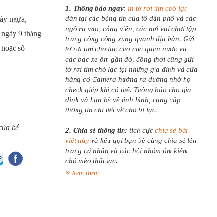
1. Thông báo ngay:
in tờ rơi tìm chó lạc
dán tại các bảng tin của tổ dân phố và các
oáy ngựa,
ngõ ra vào, công viên, các nơi vui chơi tập
 ngày 9 tháng
trung công cộng xung quanh địa bàn. Gửi
 hoặc số
tờ rơi tìm chó lạc cho các quán nước và
các bác xe ôm gần đó, đồng thời cũng gửi
tờ rơi tìm chó lạc tại những gia đình và cửa
hàng có Camera hướng ra đường nhờ họ
check giúp khi có thể. Thông báo cho gia
đình và bạn bè về tình hình, cung cấp
thông tin chi tiết về chó bị lạc.
 của bé
2. Chia sẻ thông tin:
tích cực
chia sẻ bài
viết này
và kêu gọi bạn bè cùng chia sẻ lên
trang cá nhân và các hội nhóm tìm kiếm
chó mèo thất lạc.
Xem thêm