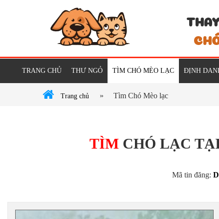
THAY
CHÓ
TRANG CHỦ
THƯ NGỎ
TÌM CHÓ MÈO LẠC
ĐỊNH DAN
»
Tìm Chó Mèo lạc
Trang chủ
TÌM
CHÓ LẠC TẠ
Mã tin đăng:
D