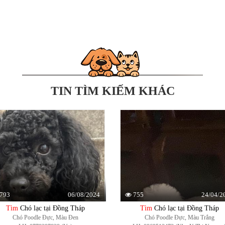
TIN TÌM KIẾM KHÁC
06/08/2024
24/04/2
793
755
Tìm
Chó lạc tại Đồng Tháp
Tìm
Chó lạc tại Đồng Tháp
Chó Poodle Đực, Màu Đen
Chó Poodle Đực, Màu Trắng