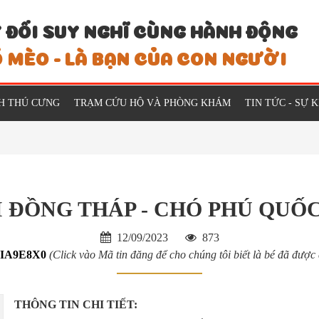
 ĐỔI SUY NGHĨ CÙNG HÀNH ĐỘNG
 MÈO - LÀ BẠN CỦA CON NGƯỜI
H THÚ CƯNG
TRẠM CỨU HỘ VÀ PHÒNG KHÁM
TIN TỨC - SỰ 
I ĐỒNG THÁP - CHÓ PHÚ QUỐ
12/09/2023
873
IA9E8X0
(Click vào Mã tin đăng để cho chúng tôi biết là bé đã được
THÔNG TIN CHI TIẾT: