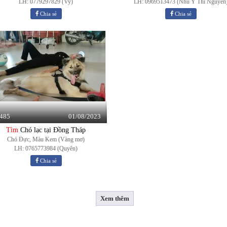
LH: 0779297829 (Vy)
LH: 0969513473 (Nhu Y Thi Nguyen
Chia sẻ
Chia sẻ
01/08/2023
485
Tìm
Chó lạc tại Đồng Tháp
Chó Đực, Màu Kem (Vàng mơ)
LH: 0765773984 (Quyên)
Chia sẻ
Xem thêm