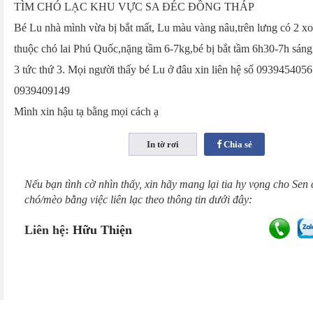
TÌM CHÓ LẠC KHU VỰC SA ĐÉC ĐỒNG THÁP
Bé Lu nhà mình vừa bị bắt mất, Lu màu vàng nâu,trên lưng có 2 x
thuộc chó lai Phú Quốc,nặng tầm 6-7kg,bé bị bắt tầm 6h30-7h sáng
3 tức thứ 3. Mọi người thấy bé Lu ở đâu xin liên hệ số 0939454056
0939409149
Mình xin hậu tạ bằng mọi cách ạ
Chia sẻ
Nếu bạn tình cờ nhìn thấy, xin hãy mang lại tia hy vọng cho Sen
chó/mèo bằng việc liên lạc theo thông tin dưới đây:
Liên hệ:
Hữu Thiện