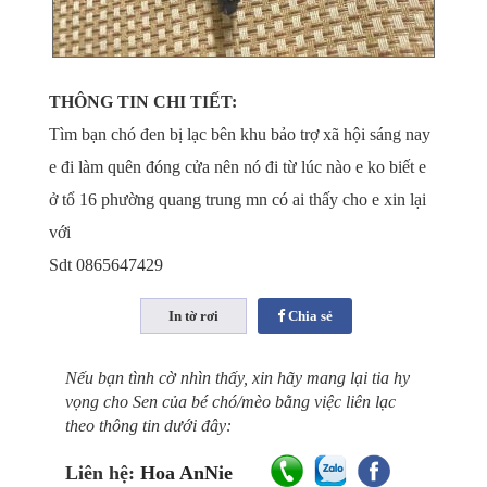
THÔNG TIN CHI TIẾT:
Tìm bạn chó đen bị lạc bên khu bảo trợ xã hội sáng nay
e đi làm quên đóng cửa nên nó đi từ lúc nào e ko biết e
ở tổ 16 phường quang trung mn có ai thấy cho e xin lại
với
Sdt 0865647429
Chia sẻ
Nếu bạn tình cờ nhìn thấy, xin hãy mang lại tia hy
vọng cho Sen của bé chó/mèo bằng việc liên lạc
theo thông tin dưới đây:
Liên hệ:
Hoa AnNie