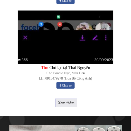
Chia sẻ
30/09/2023
366
Tìm
Chó lạc tại Thái Nguyên
Chó Poodle Đực, Màu Đen
LH: 0913479278 (Hoa Bồ Công Anh)
Chia sẻ
Xem thêm