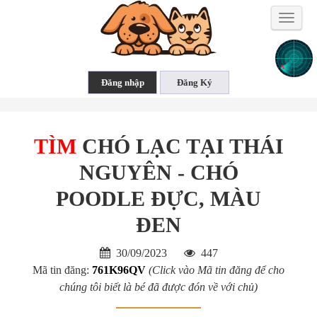
Toggle
naviga
TÌM
CHÓ LẠC TẠI THÁI
NGUYÊN - CHÓ
POODLE ĐỰC, MÀU
ĐEN
30/09/2023
447
Mã tin đăng:
761K96QV
(Click vào Mã tin đăng để cho
chúng tôi biết là bé đã được đón về với chủ)