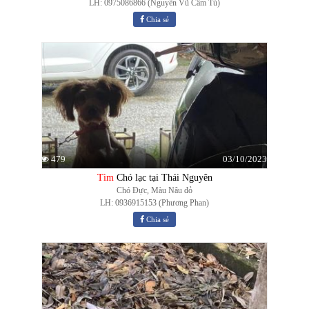
LH: 0975086866 (Nguyễn Vũ Cẩm Tú)
Chia sẻ
03/10/2023
479
Tìm
Chó lạc tại Thái Nguyên
Chó Đực, Màu Nâu đỏ
LH: 0936915153 (Phương Phan)
Chia sẻ