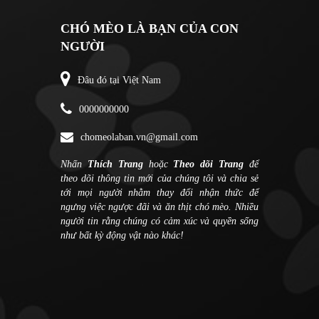
CHÓ MÈO LÀ BẠN CỦA CON
NGƯỜI
Đâu đó tại Việt Nam
0000000000
chomeolaban.vn@gmail.com
Nhấn
Thích Trang
hoặc
Theo dõi Trang
để
theo dõi thông tin mới của chúng tôi và chia sẻ
tới mọi người nhằm thay đổi nhận thức để
ngưng việc ngược đãi và ăn thịt chó mèo. Nhiều
người tin rằng chúng có cảm xúc và quyền sống
như bất kỳ động vật nào khác!