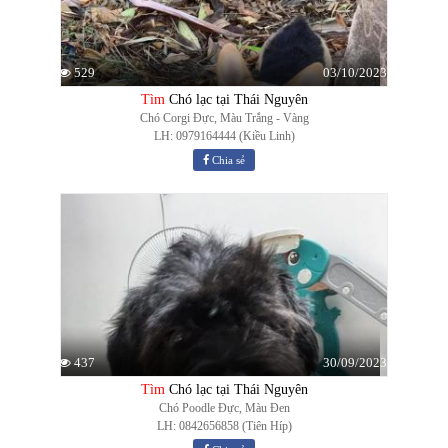
03/10/2023
529
Tìm
Chó lạc tại Thái Nguyên
Chó Corgi Đực, Màu Trắng - Vàng
LH: 0979164444 (Kiều Linh)
Chia sẻ
30/09/2023
437
Tìm
Chó lạc tại Thái Nguyên
Chó Poodle Đực, Màu Đen
LH: 0842656858 (Tiên Híp)