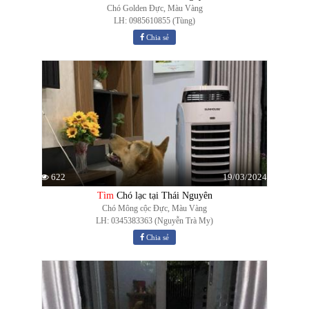
Chó Golden Đực, Màu Vàng
LH: 0985610855 (Tùng)
Chia sẻ
19/03/2024
622
Tìm
Chó lạc tại Thái Nguyên
Chó Mông cộc Đực, Màu Vàng
LH: 0345383363 (Nguyễn Trà My)
Chia sẻ