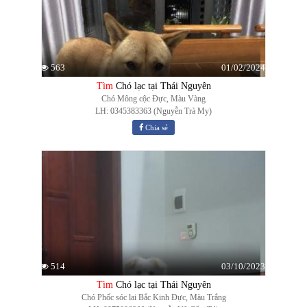
01/02/2024
563
Tìm
Chó lạc tại Thái Nguyên
Chó Mông cộc Đực, Màu Vàng
LH: 0345383363 (Nguyễn Trà My)
Chia sẻ
03/10/2023
514
Tìm
Chó lạc tại Thái Nguyên
Chó Phốc sóc lai Bắc Kinh Đực, Màu Trắng