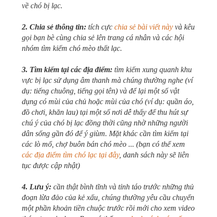
về chó bị lạc.
2. Chia sẻ thông tin:
tích cực
chia sẻ bài viết này
và kêu
gọi bạn bè cùng chia sẻ lên trang cá nhân và các hội
nhóm tìm kiếm chó mèo thất lạc.
3. Tìm kiếm tại các địa điểm:
tìm kiếm xung quanh khu
vực bị lạc sử dụng âm thanh mà chúng thường nghe (ví
dụ: tiếng chuông, tiếng gọi tên) và để lại một số vật
dụng có mùi của chủ hoặc mùi của chó (ví dụ: quần áo,
đồ chơi, khăn lau) tại một số nơi dễ thấy để thu hút sự
chú ý của chó bị lạc đồng thời cũng nhờ những người
dân sống gần đó để ý giùm. Mặt khác cần tìm kiếm tại
các lò mổ, chợ buôn bán chó mèo ... (bạn có thể xem
các địa điểm tìm chó lạc tại đây
, danh sách này sẽ liên
tục được cập nhật)
4. Lưu ý:
cần thật bình tĩnh và tỉnh táo trước những thủ
đoạn lừa đảo của kẻ xấu, chúng thường yêu cầu chuyển
một phần khoản tiền chuộc trước rồi mới cho xem video