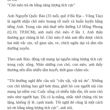
"Chó mèo trả ơn bằng năng lượng tích cực"
Anh Nguyễn Quốc Bảo (35 tuổi, quê ở Bà Rịa – Vũng Tàu)
là người nhận chó mèo hoang về nuôi và huấn luyện bằng
tiếng Anh. Trong căn nhà thuê trên đường Lê Hồng Phong
(Q.10, TP.HCM), anh nuôi chó mèo ở lầu 1. Anh thân
thương gọi chúng là bé. Chó mèo ở nhà anh đều được chích
hai mũi vắc xin, xổ giun sán, ve, chích ngừa dại và tắm rửa
thường xuyên.
Theo anh Bảo, động vật mang lại nguồn năng lượng tích cực
trong cuộc sống. Nhìn những con chó, con mèo, anh thấy
thương nên dồn nhiều tâm huyết, thời gian chăm sóc.
"Tôi thường nghĩ đến câu nói "cứu vật, vật trả ơn". Những
con chó không bao giờ hơn thua, ghét bỏ con người mà còn
mang lại niềm vui. Cuộc sống có nhiều bận rộn, tôi xem chó
mèo như người bạn. Dù có la mắng, nhắc nhở chúng chỉ im
lặng, không lý lẽ, cạnh tranh. Tôi nghĩ đó cũng là một cách
trả ơn bằng năng lượng tích cực", anh nói.