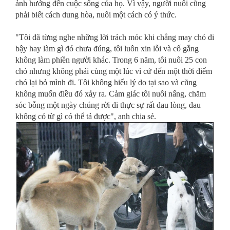
ảnh hưởng đến cuộc sống của họ. Vì vậy, người nuôi cũng
phải biết cách dung hòa, nuôi một cách có ý thức.
"Tôi đã từng nghe những lời trách móc khi chẳng may chó đi
bậy hay làm gì đó chưa đúng, tôi luôn xin lỗi và cố gắng
không làm phiền người khác. Trong 6 năm, tôi nuôi 25 con
chó nhưng không phải cùng một lúc vì cứ đến một thời điểm
chó lại bỏ mình đi. Tôi không hiểu lý do tại sao và cũng
không muốn điều đó xảy ra. Cảm giác tôi nuôi nấng, chăm
sóc bỗng một ngày chúng rời đi thực sự rất đau lòng, đau
không có từ gì có thể tả được", anh chia sẻ.