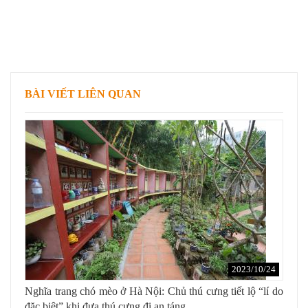
BÀI VIẾT LIÊN QUAN
2023/10/24
Nghĩa trang chó mèo ở Hà Nội: Chủ thú cưng tiết lộ “lí do
đặc biệt” khi đưa thú cưng đi an táng