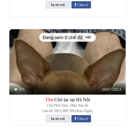
Chia sẻ
20/07/2023
371
Tìm
Chó lạc tại Hà Nội
Chó Phốc Đực, Màu Nâu đỏ
Liên hệ: 0912.809.399 (Kim Ngân)
Chia sẻ