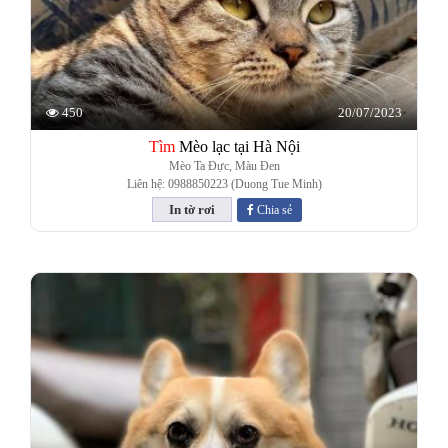
20/07/2023
450
Tìm
Mèo lạc tại Hà Nội
Mèo Ta Đực, Màu Đen
Liên hệ: 0988850223 (Duong Tue Minh)
Chia sẻ