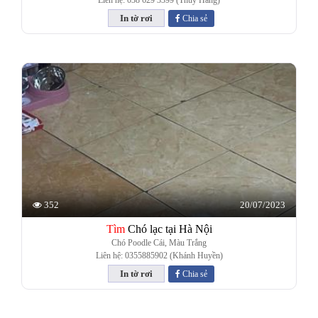
Liên hệ: 038 629 3399 (Thúy Hằng)
Chia sẻ
20/07/2023
352
Tìm
Chó lạc tại Hà Nội
Chó Poodle Cái, Màu Trắng
Liên hệ: 0355885902 (Khánh Huyền)
Chia sẻ