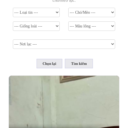
chó/mèo lạc.