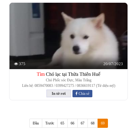
20/07/2023
375
Tìm
Chó lạc tại Thừa Thiên Huế
Chó Phốc sóc Đực, Màu Trắng
Liên hệ: 0859470083 / ‭0399427275‬ / ‭0836619117‬ (Từ diệu mỹ)
Chia sẻ
(current)
Đầu
Trước
65
66
67
68
69