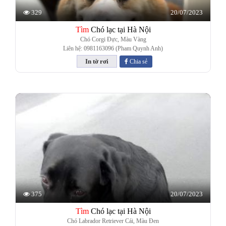
20/07/2023
329
Tìm
Chó lạc tại Hà Nội
Chó Corgi Đực, Màu Vàng
Liên hệ: 0981163096 (Pham Quynh Anh)
Chia sẻ
20/07/2023
375
Tìm
Chó lạc tại Hà Nội
Chó Labrador Retriever Cái, Màu Đen