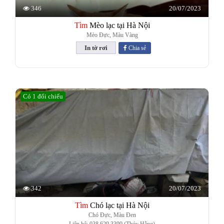
20/07/2023
346
Tìm
Mèo lạc tại Hà Nội
Mèo Đực, Màu Vàng
Chia sẻ
Có 1 đối chiếu
20/07/2023
342
Tìm
Chó lạc tại Hà Nội
Chó Đực, Màu Đen