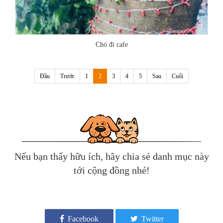
Chó đi cafe
(current)
Đầu
Trước
1
2
3
4
5
Sau
Cuối
Nếu bạn thấy hữu ích, hãy chia sẻ danh mục này
tới cộng đồng nhé!
Facebook
Twitter