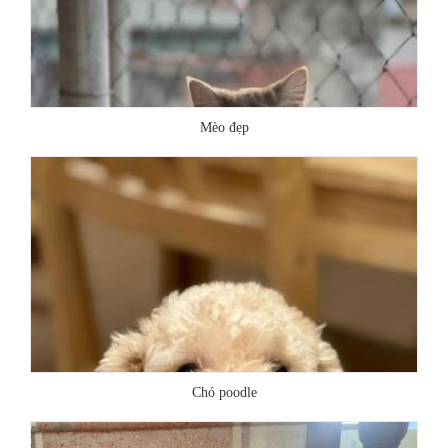
Mèo đẹp
Chó poodle