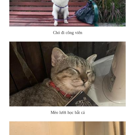
Chó đi công viên
Mèo lười học bắt cá