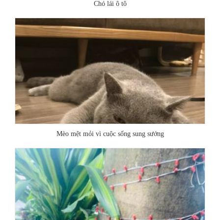
Chó lái ô tô
Mèo mệt mỏi vì cuộc sống sung sướng