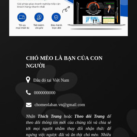
CHÓ MÈO LÀ BẠN CỦA CON
NGƯỜI
Đâu đó tại Việt Nam
0000000000
chomeolaban.vn@gmail.com
Nhấn
Thích Trang
hoặc
Theo dõi Trang
để
theo dõi thông tin mới của chúng tôi và chia sẻ
tới mọi người nhằm thay đổi nhận thức để
ngưng việc ngược đãi và ăn thịt chó mèo. Nhiều