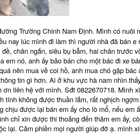
đường Trường Chinh Nam Định. Mình có nuôi m
iều nay lúc mình đi làm thì người nhà đã bán e 
 đề, chân ngắn, siêu bụ bẫm, hai chân trước v
 em nó, anh ấy bảo bán cho một bác đi xe bán
 quá nên mua về coi hồ, anh mua chó gặp bác 
thông tin gì hơn. Ai ở khu vực hà nam nhìn thấy
m ơn liên hệ với mình. Sđt 0822670718. Mình 
h tính không được thuần lắm, rất nghịch ngợm
g chịu được lại bán em ấy cho lò mổ, nếu em ấ
nh chỉ xin được thi thoảng đến thăm em ấy, cò
c lại. Cảm phiền mọi người giúp đỡ ạ. mình xi