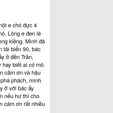
ột e chó đực 4
nó. Lông e đen lé
òng kiềng. Mình đã
 tải biển 90, bác
ấy ở đền Trần,
 hay biết ai có mô
xin cảm ơn và hậu
 phá phách, mình
y ở với bác ấy
n nếu hư thì cho
n cám ơn rất nhiều