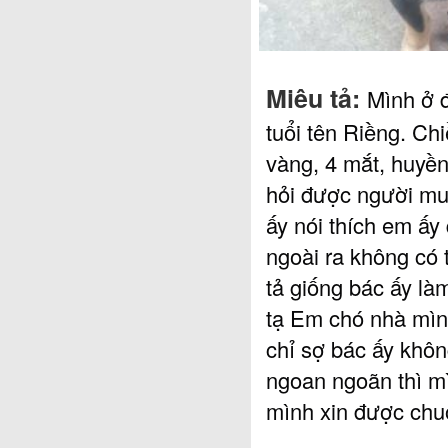
Miêu tả:
Mình ở 
tuổi tên Riềng. Ch
vàng, 4 mắt, huyền
hỏi được người mua
ấy nói thích em ấy
ngoài ra không có 
tả giống bác ấy là
tạ Em chó nhà mìn
chỉ sợ bác ấy khôn
ngoan ngoãn thì mì
mình xin được chuộ