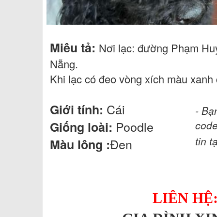
Miêu tả:
Nơi lạc: đường Phạm Hu
Nẵng.
Khi lạc có đeo vòng xích màu xanh
Cái
Giới tính:
- Bạ
Poodle
code
Giống loài:
tin t
Đen
Màu lông :
LIÊN HỆ: